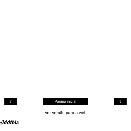
‹
›
Página inicial
Ver versão para a web
Addthis