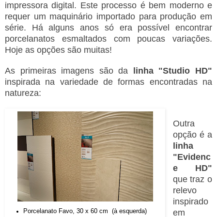
impressora digital. Este processo é bem moderno e
requer um maquinário importado para produção em
série. Há alguns anos só era possível encontrar
porcelanatos esmaltados com poucas variações.
Hoje as opções são muitas!
As primeiras imagens são da
linha "Studio HD"
inspirada na variedade de formas encontradas na
natureza:
Outra
opção é a
linha
"Evidenc
e HD"
que traz o
relevo
inspirado
Porcelanato Favo, 30 x 60 cm (à esquerda)
em