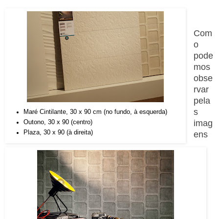
Com
o
pode
mos
obse
rvar
pela
s
Maré Cintilante, 30 x 90 cm (no fundo, à esquerda)
imag
Outono, 30 x 90 (centro)
Plaza, 30 x 90 (à direita)
ens