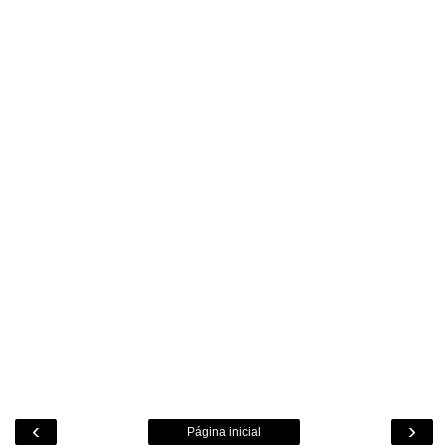
‹
›
Página inicial