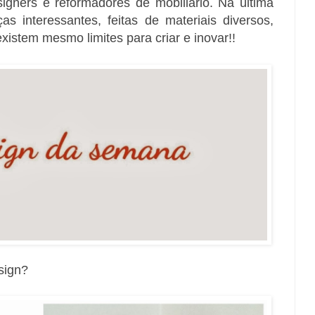
signers e reformadores de mobiliário. Na última
s interessantes, feitas de materiais diversos,
istem mesmo limites para criar e inovar!!
esign?