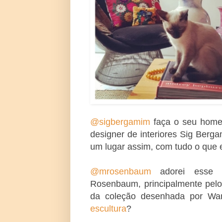
@sigbergamim
faça o seu home o
designer de interiores Sig Berg
um lugar assim, com tudo o que e
@mrosenbaum
adorei esse ca
Rosenbaum, principalmente pelo g
da coleção desenhada por War
escultura
?