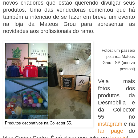
novos criadores que estão querendo divulgar seus
produtos. Uma das vendedoras comentou que há
também a intenção de se fazer em breve um evento
na loja da Mateus Grou para apresentar as
novidades aos profissionais do ramo.
Fotos: um passeio
pela rua Mateus
Grou - SP (acervo
pessoal)
Veja mais
fotos dos
produtos da
Desmobília e
da Collector
55 no
Produtos decorativos na Collector 55.
instagram
e na
fan page
do
blog Carina Pedro. É só clicar nos links em
laranja
!