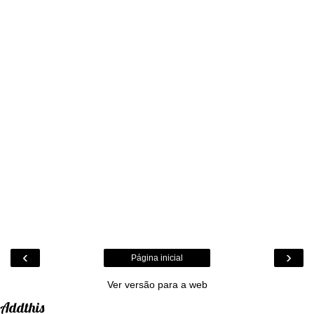
‹
›
Página inicial
Ver versão para a web
Addthis