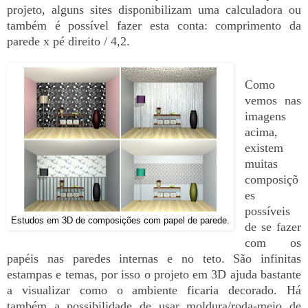
projeto, alguns sites disponibilizam uma calculadora ou
também é possível fazer esta conta: comprimento da
parede x pé direito / 4,2.
Como
vemos nas
imagens
acima,
existem
muitas
composiçõ
es
possíveis
Estudos em 3D de composições com papel de parede.
de se fazer
com os
papéis nas paredes internas e no teto. São infinitas
estampas e temas, por isso o projeto em 3D ajuda bastante
a visualizar como o ambiente ficaria decorado. Há
também a possibilidade de usar moldura/roda-meio de