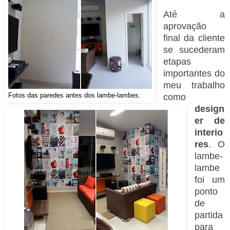
Até a
aprovação
final da cliente
se sucederam
etapas
importantes do
meu trabalho
Fotos das paredes antes dos lambe-lambes.
como
design
er de
interio
res
. O
lambe-
lambe
foi um
ponto
de
partida
para